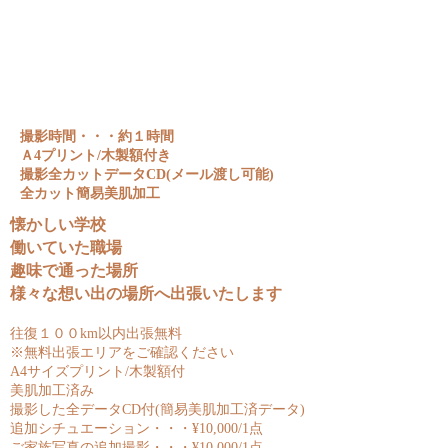
撮影時間・・・約１時間
​Ａ4プリント/木製額付き
撮影全カットデータCD(メール渡し可能)
全カット簡易美肌加工
懐かしい学校
働いていた職場
趣味で通った場所
様々な想い出の場所へ出張いたします
往復１００km以内出張無料
※無料出張エリアをご確認ください
A4サイズプリント/木製額付
美肌加工済み
撮影した全データCD付(簡易美肌加工済データ)
追加シチュエーション・・・¥10,000/1点
ご家族写真の追加撮影・・・¥10,000/1点